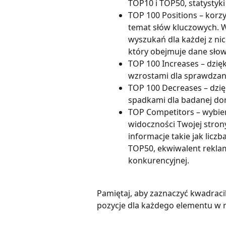
TOP10 i TOP50, statystyk
TOP 100 Positions – korzy
temat słów kluczowych. W
wyszukań dla każdej z nic
który obejmuje dane sło
TOP 100 Increases – dzięk
wzrostami dla sprawdzan
TOP 100 Decreases – dzięk
spadkami dla badanej do
TOP Competitors – wybie
widoczności Twojej strony
informacje takie jak licz
TOP50, ekwiwalent rekla
konkurencyjnej.
Pamiętaj, aby zaznaczyć kwadracik
pozycje dla każdego elementu w r