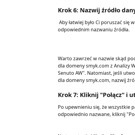
Krok 6: Nazwij źródło dan
 Aby łatwiej było Ci poruszać się wsród utworzonych źródeł danych, pamiętaj o 
odpowiednim nazwaniu źródła. 
Warto zawrzeć w nazwie skąd poch
dla domeny smyk.com z Analizy W
Senuto AW". Natomiast, jeśli utw
dla domeny smyk.com, nazwij źró
Krok 7: Kliknij "Połącz" i 
Po upewnieniu się, że wszystkie 
odpowiednio nazwane, kliknij "Po