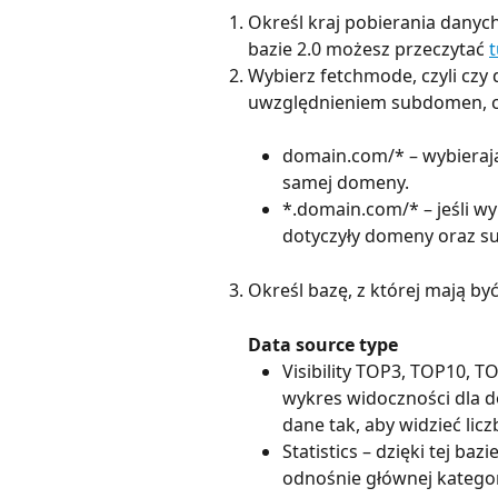
Określ kraj pobierania danych
bazie 2.0 możesz przeczytać 
t
Wybierz fetchmode, czyli cz
uwzględnieniem subdomen, cz
domain.com/* – wybierają
samej domeny.
*.domain.com/* – jeśli wy
dotyczyły domeny oraz s
Określ bazę, z której mają by
Data source type
Visibility TOP3, TOP10, T
wykres widoczności dla d
dane tak, aby widzieć lic
Statistics – dzięki tej ba
odnośnie głównej kategorii