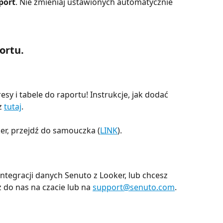
port
. Nie zmieniaj ustawionych automatycznie 
ortu.
esy i tabele do raportu! Instrukcje, jak dodać 
 
tutaj
.
oker, przejdź do samouczka (
LINK
).
ntegracji danych Senuto z Looker, lub chcesz 
 do nas na czacie lub na 
support@senuto.com
.