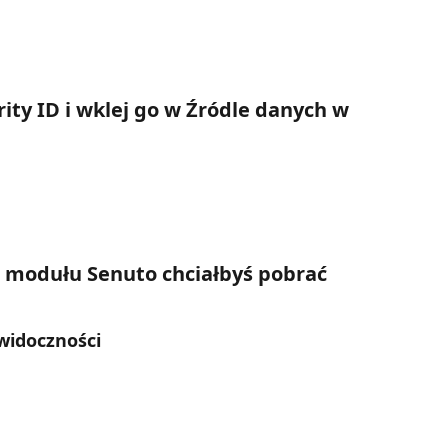
rity ID i wklej go w Źródle danych w 
o modułu Senuto chciałbyś pobrać 
 widoczności